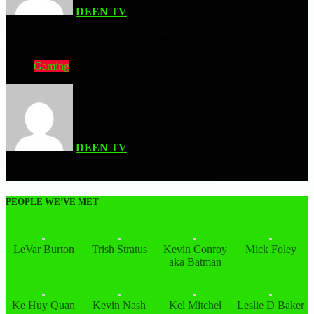
DEEN TV
| MARCH 3, 2026
CJ From GTA In Resident Evil Requiem Mod Hack Edition
Gaming
DEEN TV
| DECEMBER 2, 2025
Marvel Cosmic Invasion Full Game, How Bad Can It Be?!
PEOPLE WE’VE MET
LeVar Burton
Trish Stratus
Kevin Conroy
Mick Foley
aka Batman
Ke Huy Quan
Kevin Nash
Kel Mitchel
Leslie D Baker