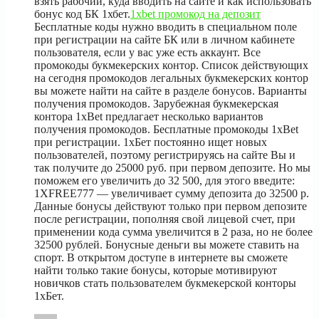
взять рабочий, куда вводить на сайте и как использовать
бонус код БК 1хбет.
1xbet промокод на депозит
Бесплатные коды нужно вводить в специальном поле
при регистрации на сайте БК или в личном кабинете
пользователя, если у вас уже есть аккаунт. Все
промокоды букмекерских контор. Список действующих
на сегодня промокодов легальных букмекерских контор
вы можете найти на сайте в разделе бонусов. Варианты
получения промокодов. Зарубежная букмекерская
контора 1xВet предлагает несколько вариантов
получения промокодов. Бесплатные промокоды 1xBet
при регистрации. 1хБет постоянно ищет новых
пользователей, поэтому регистрируясь на сайте Вы и
так получите до 25000 руб. при первом депозите. Но мы
поможем его увеличить до 32 500, для этого введите:
1XFREE777 — увеличивает сумму депозита до 32500 р.
Данные бонусы действуют только при первом депозите
после регистрации, пополняя свой лицевой счет, при
применении кода сумма увеличится в 2 раза, но не более
32500 рублей. Бонусные деньги вы можете ставить на
спорт. В открытом доступе в интернете вы сможете
найти только такие бонусы, которые мотивируют
новичков стать пользователем букмекерской конторы
1хБет.