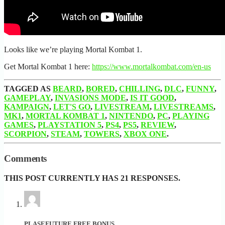
Looks like we’re playing Mortal Kombat 1.
Get Mortal Kombat 1 here:
https://www.mortalkombat.com/en-us
TAGGED AS
BEARD
,
BORED
,
CHILLING
,
DLC
,
FUNNY
,
GAMEPLAY
,
INVASIONS MODE
,
IS IT GOOD
,
KAMPAIGN
,
LET'S GO
,
LIVESTREAM
,
LIVESTREAMS
,
MK1
,
MORTAL KOMBAT 1
,
NINTENDO
,
PC
,
PLAYING
GAMES
,
PLAYSTATION 5
,
PS4
,
PS5
,
REVIEW
,
SCORPION
,
STEAM
,
TOWERS
,
XBOX ONE
.
Comments
THIS POST CURRENTLY HAS 21 RESPONSES.
PLASEFUTURE FREE BONUS