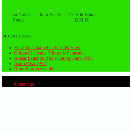
Jason David
John Beatty
Dr. Britt Baker
Frank
D.M.D.
RECENT POSTS
YouTube Channel Gets 100K Subs
Golgo-13 Arcade Trilogy Is Fantastic
Avatar Legends: The Fighting Game (PC)
Anime War (PS2)
BloodStorm (Arcade)
Contact us