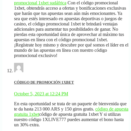
promocional 1xbet sudáfrica
Con el código promocional
1xbet, obtendrás acceso a ofertas y bonificaciones exclusivas
que harán que tus apuestas sean aún más emocionantes. Ya
sea que estés interesado en apuestas deportivas o juegos de
casino, el código promocional 1xbet te brindará ventajas
adicionales para aumentar tus posibilidades de ganar. No
pierdas esta oportunidad única de aprovechar al máximo tus
apuestas en línea con el código promocional 1xbet.
¡Regístrate hoy mismo y descubre por qué somos el líder en el
mundo de las apuestas en línea con nuestro código
promocional exclusivo!
CÓDIGO DE PROMOCIÓN 1XBET
October 5, 2023 at 12:24 PM
En esta oportunidad se trata de un paquete de bienvenida que
te da hasta 213 000 ARS y 150 giros gratis.
código de apuesta
gratuita 1xbet
código de apuesta gratuita 1xbet Y si utilizas
nuestro código 1XLIVE777 puedes aumentar el bono hasta
un 30% extra.