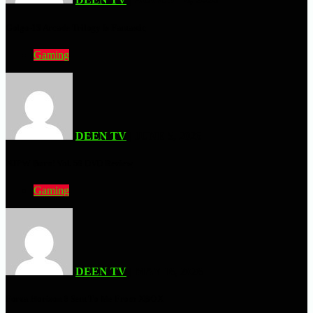
Golgo-13 Arcade Trilogy Is Fantastic
Gaming
DEEN TV
| JUNE 5, 2026
NJPW Burn! Vol. 58 DVD Review
Gaming
DEEN TV
| MAY 16, 2026
Forza Horizon 6 Sent To Me From XBOX