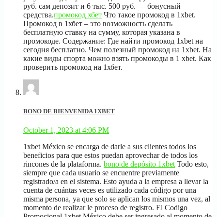
руб. сам депозит и 6 тыс. 500 руб. — бонусный
средства.
промокод хбет
Что такое промокод в 1xbet.
Промокод в 1хбет – это возможность сделать
бесплатную ставку на сумму, которая указана в
промокоде. Содержание: Где найти промокод 1xbet на
сегодня бесплатно. Чем полезный промокод на 1xbet. На
какие виды спорта можно взять промокоды в 1 xbet. Как
проверить промокод на 1хбет.
BONO DE BIENVENIDA 1XBET
October 1, 2023 at 4:06 PM
1xbet México se encarga de darle a sus clientes todos los
beneficios para que estos puedan aprovechar de todos los
rincones de la plataforma.
bono de depósito 1xbet
Todo esto,
siempre que cada usuario se encuentre previamente
registrado/a en el sistema. Esto ayuda a la empresa a llevar la
cuenta de cuántas veces es utilizado cada código por una
misma persona, ya que solo se aplican los mismos una vez, al
momento de realizar le proceso de registro. El Codigo
Promocional 1xbet México debe ser ingresado al momento de