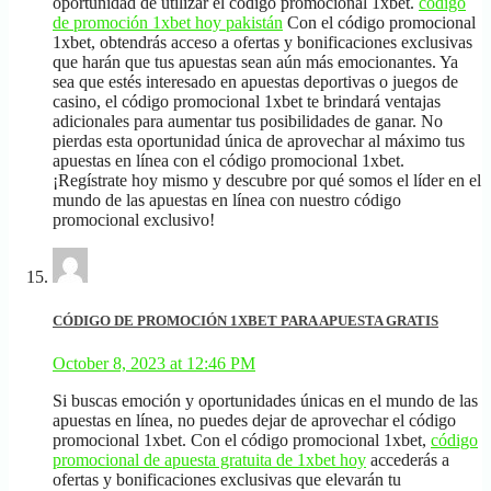
oportunidad de utilizar el código promocional 1xbet.
código
de promoción 1xbet hoy pakistán
Con el código promocional
1xbet, obtendrás acceso a ofertas y bonificaciones exclusivas
que harán que tus apuestas sean aún más emocionantes. Ya
sea que estés interesado en apuestas deportivas o juegos de
casino, el código promocional 1xbet te brindará ventajas
adicionales para aumentar tus posibilidades de ganar. No
pierdas esta oportunidad única de aprovechar al máximo tus
apuestas en línea con el código promocional 1xbet.
¡Regístrate hoy mismo y descubre por qué somos el líder en el
mundo de las apuestas en línea con nuestro código
promocional exclusivo!
CÓDIGO DE PROMOCIÓN 1XBET PARA APUESTA GRATIS
October 8, 2023 at 12:46 PM
Si buscas emoción y oportunidades únicas en el mundo de las
apuestas en línea, no puedes dejar de aprovechar el código
promocional 1xbet. Con el código promocional 1xbet,
código
promocional de apuesta gratuita de 1xbet hoy
accederás a
ofertas y bonificaciones exclusivas que elevarán tu