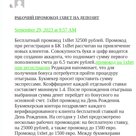
РАБОЧИЙ ПРОМОКОД 1XBET НА ДЕПОЗИТ
September 29, 2023 at 9:57 AM
Бесплатный промокод 1xBet 32500 рублей. Промокод
при регистрации в БК 1xBet рассчитан на привлечение
новых клиентов. Совокупность букв и цифр вводится
при создании аккаунта, что поднимает сумму первого
пополнения счета до 6.5 тысяч рублей.
промокод на 1xbet
при регистрации
Редакция напоминает, что для
получения бонуса потребуется пройти процедуру
отыгрыша. Букмекер просит проставить сумму
экспрессами. Коэффициент каждой отдельной ставки
составляет минимум 1.4. После прохождения отыгрыша
выбранная сумма денег перейдет из бонусного на
основной счет. 1xBet промокод на День Рождения.
Букмекерская контора поздравляет каждого
верифицированного клиента бесплатной ставкой на
День Рождения. На сегодня у 1xbet предусмотрено
несколько рабочих промокодов: на бесплатную ставку,
на 25000 рублей, а также промокод до 1500 евро.
Промокод 1xbet до 1500 евро. Между букмекерами