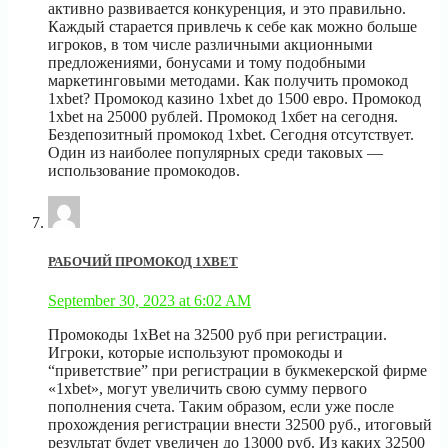
активно развивается конкуренция, и это правильно.
Каждый старается привлечь к себе как можно больше
игроков, в том числе различными акционными
предложениями, бонусами и тому подобными
маркетинговыми методами. Как получить промокод
1xbet? Промокод казино 1xbet до 1500 евро. Промокод
1xbet на 25000 рублей. Промокод 1хбет на сегодня.
Бездепозитный промокод 1xbet. Сегодня отсутствует.
Один из наиболее популярных среди таковых —
использование промокодов.
РАБОЧИЙ ПРОМОКОД 1XBET
September 30, 2023 at 6:02 AM
Промокоды 1xBet на 32500 руб при регистрации.
Игроки, которые используют промокоды и
“приветствие” при регистрации в букмекерской фирме
«1хbеt», могут увеличить свою сумму первого
пополнения счета. Таким образом, если уже после
прохождения регистрации внести 32500 руб., итоговый
результат будет увеличен до 13000 руб. Из каких 32500